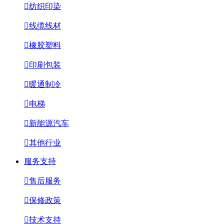

纺织印染

线缆线材

橡胶塑料

印刷包装

暖通制冷

电梯

新能源汽车

其他行业
服务支持

售后服务

保修政策

技术支持