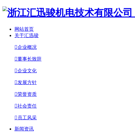
网站首页
关于汇迅骏

企业概况

董事长致辞

企业文化

发展方针

荣誉资质

社会责任

员工风采
新闻资讯