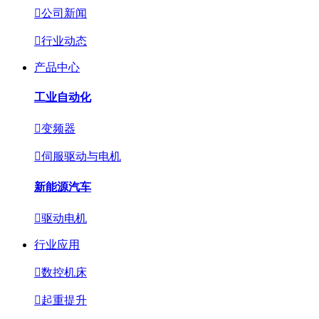

公司新闻

行业动态
产品中心
工业自动化

变频器

伺服驱动与电机
新能源汽车

驱动电机
行业应用

数控机床

起重提升