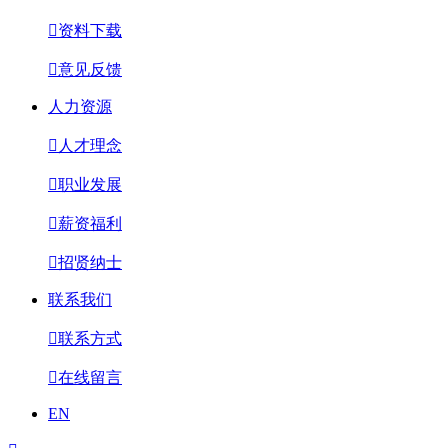

资料下载

意见反馈
人力资源

人才理念

职业发展

薪资福利

招贤纳士
联系我们

联系方式

在线留言
EN