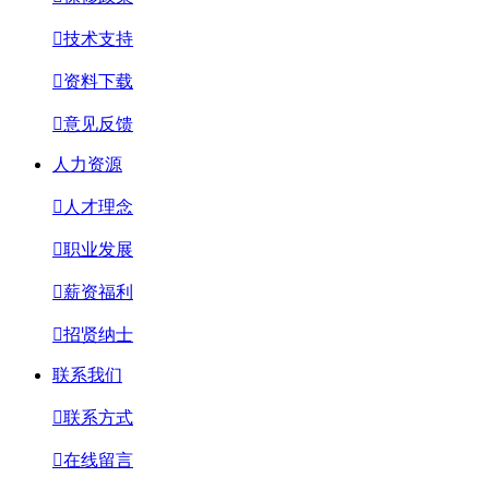

技术支持

资料下载

意见反馈
人力资源

人才理念

职业发展

薪资福利

招贤纳士
联系我们

联系方式

在线留言