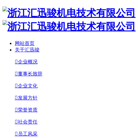
网站首页
关于汇迅骏

企业概况

董事长致辞

企业文化

发展方针

荣誉资质

社会责任

员工风采