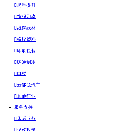

起重提升

纺织印染

线缆线材

橡胶塑料

印刷包装

暖通制冷

电梯

新能源汽车

其他行业
服务支持

售后服务

保修政策